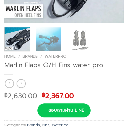
HOME
/
BRANDS
/
WATERPRO
Marlin Flaps O/H Fins water pro
Original
Current
2,630.00
2,367.00
฿
฿
price
price
was:
is:
สอบถามผ่าน LINE
฿2,630.00.
฿2,367.00.
Categories:
Brands
,
Fins
,
WaterPro