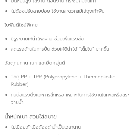
ยืดหยุ่นสูง ใส่ง่าย ถอดง่าย กระชับกับส้นเท้า
ไม่ต้องปรับสายบ่อย ใช้งานสะดวกแม้ใส่ถุงเท้าฟิน
ใบฟินดีไซน์พิเศษ
มีรูระบายให้น้ำไหลผ่าน ช่วยเพิ่มแรงส่ง
ลดแรงต้านในการปั่น ช่วยให้ตีน้ำได้ “เต็มใบ” มากขึ้น
วัสดุทนทาน เบา และยืดหยุ่นดี
วัสดุ PP + TPR (Polypropylene + Thermoplastic
Rubber)
ทนต่อแรงดึงและการสึกหรอ เหมาะกับการใช้งานในทะเลหรือสระ
ว่ายน้ำ
น้ำหนักเบา สวมใส่สบาย
ไม่เมื่อยเท้าเมื่อต้องดำน้ำเป็นเวลานาน