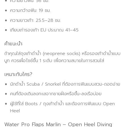
ความยาวฟิน: 56 ซม.
ความกว้างฟิน: 19 ซม.
ความยาวเท้า: 25.5–28 ซม.
เทียบเท่ารองเท้า EU ประมาณ 41–45
คำแนะนำ:
ถ้าคุณใส่ถุงเท้าดำน้ำ (neoprene socks) หรือรองเท้าดำน้ำแบบ
บูท ควรเผื่อไซซ์ขึ้น 1 ระดับ เพื่อความสบายในการสวมใส่
เหมาะกับใคร?
นักดำน้ำ Scuba / Snorkel ที่ต้องการฟินแบบสวม-ถอดง่าย
คนที่ต้องเดินลงทะเลจากชายฝั่งหรือขึ้น-ลงเรือบ่อย
ผู้ใช้ที่ใส่ Boots / ถุงเท้าดำน้ำ และต้องการฟินแบบ Open
Heel
Water Pro Flaps Marlin – Open Heel Diving