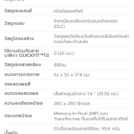
วัสดุของเลนส์
คริสตัลแซฟไฟร์
ไทเทเนียมเคลือบคาร์บอนคล้ายเพชร
วัสดุกรอบ
(DLC)
วัสดุผสมโพลิเมอร์เสริมแรงเส้นใยพร้อมฝา
วัสดุโครงสร้าง
ครอบโลหะด้านหลัง
ใช้งานร่วมกับสาย
มี (26 มม.)
นาฬิกา QUICKFIT™ได้
วัสดุของสายคล้อง
ซิลิโคน
ขนาดทางกายภาพ
52 x 52 x 17.8 มม.
จอแสดงผลสี
ขนาดจอแสดงผล
เส้นผ่านศูนย์กลาง 1.4 ” (35.56 มม.)
ความละเอียดหน้าจอ
280 x 280 พิกเซล
Memory-In-Pixel (MIP) แบบ
ประเภทหน้าจอ
Transflective ที่มองเห็นได้ในแสงอาทิตย์
ตัวเรือนพร้อมสายซิลิโคน: 99.6 กรัม.
น้ำหนัก