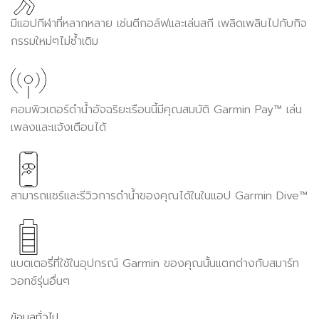
มีแอปกีฬาที่หลากหลาย เช่นตีกอล์ฟและเล่นสกี เพลิดเพลินไปกับกิจ
กรรมใหม่ๆไม่ซ้ำเดิม
คอมพิวเตอร์ดำน้ำอัจฉริยะเรือนนี้มีคุณสมบัติ Garmin Pay™ เล่น
เพลงและแจ้งเตือนได้
สามารถแชร์และรีวิวการดำน้ำของคุณได้ในในแอป Garmin Dive™
แบตเตอรี่ที่ใช้ในอุปกรณ์ Garmin ของคุณนั้นแตกต่างกับสมาร์ท
วอทช์รุ่นอื่นๆ
ข้อมูลทั่วไป