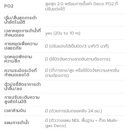
สูงสุด 2.0 พร้อมการตั้งค่า Deco PO2 ที่
PO2
ปรับแต่งได้
เริ่ม/สิ้นสุดการดำ
น้ำอัตโนมัติ
เวลาหยุดการดำน้ำที่
yes (20s to 10 m)
กำหนดเอง
การหยุดเพื่อความ
มี (ปรับแต่งได้เป็นปิด/3 นาที/5 นาที)
ปลอดภัย
จุดหยุดพักตาม
มี (ใช้ปัจจัยความลาดชันตามต้องการ)
ความลึก
มี (ต่ำ/กลาง/สูง หรือใช้ปัจจัยความลาดชัน
ความระมัดระวังที่
กำหนดเองได้
ตามต้องการ)
ตัวบ่งชี้อัตราการดำ
น้ำขึ้น/ลง
การปรับระดับความ
สูงอัตโนมัติ
เวลาห้ามบิน
มี (ด้วยการนับถอยหลัง 24 ชม.)
มี (ตัววางแผน NDL พื้นฐาน + ก๊าซ Multi-
แผนการดำน้ำ
gas Deco)