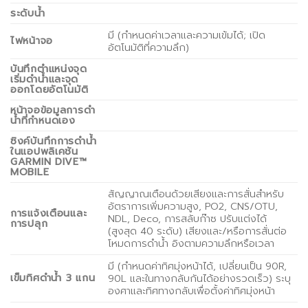
ระดับน้ำ
มี (กำหนดค่าเวลาและความเข้มได้; เปิด
ไฟหน้าจอ
อัตโนมัติที่ความลึก)
บันทึกตำแหน่งจุด
เริ่มดำน้ำและจุด
ออกโดยอัตโนมัติ
หน้าจอข้อมูลการดำ
น้ำที่กำหนดเอง
ซิงค์บันทึกการดำน้ำ
ในแอปพลิเคชัน
GARMIN DIVE™
MOBILE
สัญญาณเตือนด้วยเสียงและการสั่นสำหรับ
อัตราการเพิ่มความสูง, PO2, CNS/OTU,
การแจ้งเตือนและ
NDL, Deco, การสลับก๊าซ ปรับแต่งได้
การปลุก
(สูงสุด 40 ระดับ) เสียงและ/หรือการสั่นต่อ
โหมดการดำน้ำ อิงตามความลึกหรือเวลา
มี (กำหนดค่าทิศมุ่งหน้าได้, เปลี่ยนเป็น 90R,
เข็มทิศดำน้ำ 3 แกน
90L และในทางกลับกันได้อย่างรวดเร็ว) ระบุ
องศาและทิศทางกลับเพื่อตั้งค่าทิศมุ่งหน้า