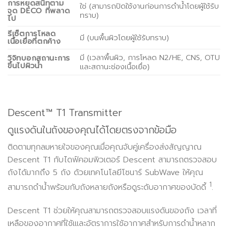
การหยุดสนิทตาม
ใช่ (สามารถปิดใช้งานก่อนการดำน้ำโดยผู้ใช้รับ
จุด DECO ที่พลาด
ทราบ)
ไป
รีเซ็ตการโหลด
มี (บนพื้นผิวโดยผู้ใช้รับทราบ)
เนื้อเยื่อที่ตกค้าง
มี (เวลาพื้นผิว, การโหลด N2/HE, CNS, OTU
วิจิทบอกสถานะการ
ขึ้นไปผิวน้ำ
และสถานะช่องเนื้อเยื่อ)
Descent™ T1 Transmitter
ดูแรงดันในถังของคุณได้โดยตรงจากข้อมือ
ติดตามทุกลมหายใจของคุณเมื่อคุณจับคู่เครื่องส่งสัญญาณ
Descent T1 กับไดฟ์คอมพิวเตอร์ Descent สามารถตรวจสอบ
ถังได้มากถึง 5 ถัง ด้วยเทคโนโลยีโซนาร์ SubWave ให้คุณ
1
สามารถดำน้ำพร้อมกับถังหลายถังหรือดูระดับอากาศของบัดดี้
.
Descent T1 ช่วยให้คุณสามารถตรวจสอบแรงดันของถัง เวลาที่
เหลือของอากาศที่ใช้เและอัตราการใช้อากาศสำหรับการดำน้ำหลาก