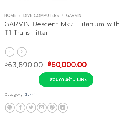
HOME
/
DIVE COMPUTERS
/
GARMIN
GARMIN Descent Mk2i Titanium with
T1 Transmitter
Original
Current
63,890.00
60,000.00
฿
฿
price
price
was:
is:
สอบถามผ่าน LINE
฿63,890.00.
฿60,000.00.
Category:
Garmin