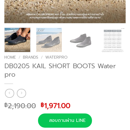
HOME
/
BRANDS
/
WATERPRO
DB0205 KAIL SHORT BOOTS Water
pro
Original
Current
2,190.00
1,971.00
฿
฿
price
price
was:
is:
สอบถามผ่าน LINE
฿2,190.00.
฿1,971.00.