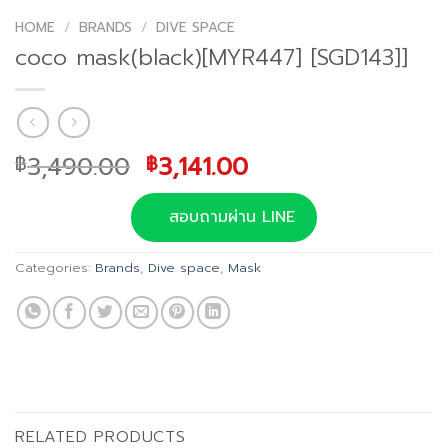
HOME
/
BRANDS
/
DIVE SPACE
coco mask(black)[MYR447] [SGD143]]
Original
Current
3,490.00
3,141.00
฿
฿
price
price
was:
is:
สอบถามผ่าน LINE
฿3,490.00.
฿3,141.00.
Categories:
Brands
,
Dive space
,
Mask
RELATED PRODUCTS