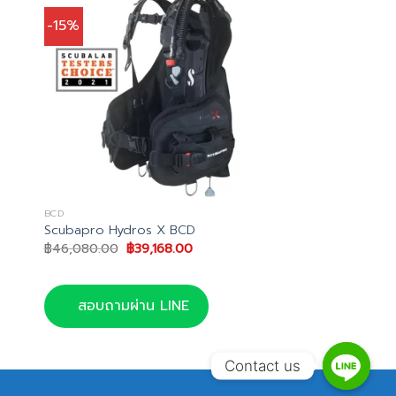
-15%
BCD
Scubapro Hydros X BCD
Original
Current
฿
46,080.00
฿
39,168.00
price
price
was:
is:
0.
฿46,080.00.
฿39,168.00.
สอบถามผ่าน LINE
Contact us