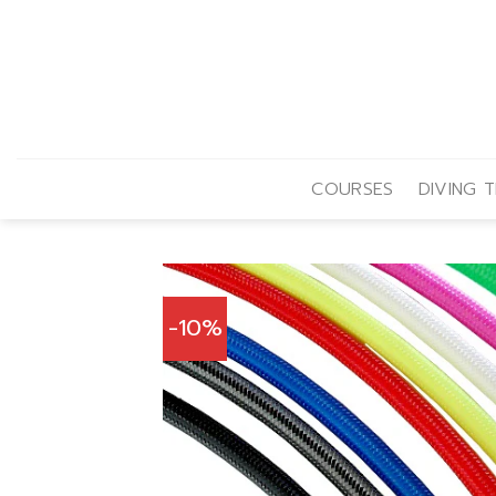
Skip
to
content
COURSES
DIVING T
-10%