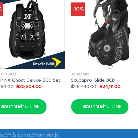
%
-10%
VENTURES
SCUBAPRO
P NX Ghost Deluxe BCD Set
Scubapro Glide BCD
Original
Current
Original
Current
560.00
฿
30,204.00
฿
26,790.00
฿
24,111.00
price
price
price
price
was:
is:
was:
is:
฿33,560.00.
฿30,204.00.
฿26,790.00.
฿24,111.0
สอบถามผ่าน LINE
สอบถามผ่าน LINE
ณ์ดำน้ำ อุปกรณ์ถ่ายภาพใต้น้ำ