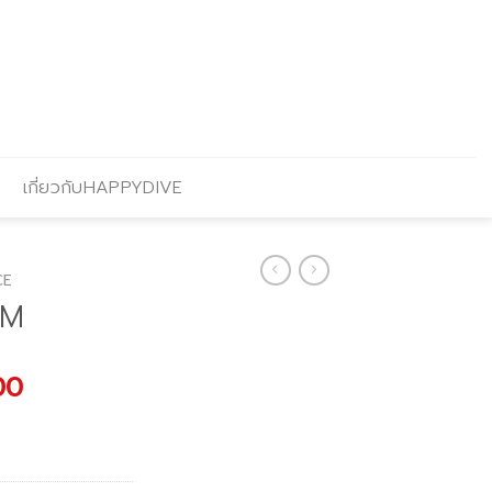
เกี่ยวกับHAPPYDIVE
CE
CM
l
Current
00
price
is:
.00.
฿1,701.00.