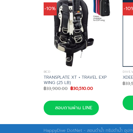
-10%
-10
BCD
DIVE.
TRANSPLATE XT + TRAVEL EXP
 BCD
XDEE
WING (25 LB)
nal
Current
075.00
฿
33,
e
price
Original
Current
฿
33,900.00
฿
30,510.00
is:
price
price
750.00.
฿15,075.00.
was:
is:
฿33,900.00.
฿30,510.00.
น LINE
สอบถามผ่าน LINE
HappyDive DotNet - สอนดำน้ำ ทริปดำน้ำ อุปกร