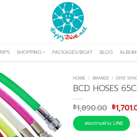
RIPS
SHOPPING
PACKAGES/BOAT
BLOG
ALBUM
HOME
/
BRANDS
/
DIVE SPA
BCD HOSES 65
Origina
1,890.00
1,701.
฿
฿
price
was:
สอบถามผ่าน LINE
฿1,890