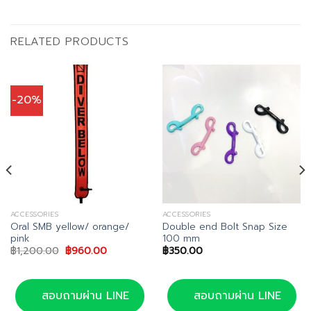
RELATED PRODUCTS
-20%
ACCESSORIES
ACCESSORIES
Oral SMB yellow/ orange/
Double end Bolt Snap Size
pink
100 mm
Original
Current
฿
1,200.00
฿
960.00
฿
350.00
price
price
was:
is:
฿1,200.00.
฿960.00.
สอบถามผ่าน LINE
สอบถามผ่าน LINE