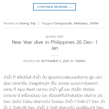
CONTINUE READING
→
Posted in
Diving Trip
|
Tagged
Deepsouth
,
Maldives
,
มัลดีฟ
DIVING TRIP
New Year dive in Philippines 26 Dec- 1
Jan
POSTED ON
SEPTEMBER 3, 2025
BY
TOMMY
ดำน้ำ ที่ ฟิลิปปินส์ ดำน้ำ กับ ฝูงฉลามวาฬแบบอลังการ ฝูง ปลา
น้อย ปลาซาดีน ว่ายฝูงใหญ่ๆ เป็น วงกลม แนวปะการังหลาก
หลาย ที่ Apo Reef ปลากบ ม้าน้ำ นูดี้ และ ตัวเล็ก ตัวน้อย
มากมาย มี เครื่องบินจม และ เรือจมให้ไปดำเล่นด้วย เดินทาง 26
Dec บินไป Cebu เดินทางไป โรงแรม ดำน้ำ 1 ไดฟ์+27 Dec ดำ
น้ำ 2 ไดฟ์+28 Dec ดำน้ำ 2 ไดฟ์ เดินทางไป ออสล๊อบ29 Dec