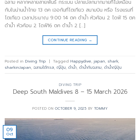
ฉลาม หลากหลายสายพันธ์ กระเบน ปลาแปลกมากมายที่ไม่เหมือน
กับในน่านน้ำไทย 13 ตค เจอกันที่โตเกียว สนามบิน หรือ โรงแรมที่
โตเกียว เวลาประมาณ 9.00 14 ตค ดำน้ำ หัวค้อน 2 ไดฟ์ 15 ตค
ดำน้ำ หัวค้อน 2 ไดฟ์16 ตค ดำน้ำ 2 […]
CONTINUE READING
→
Posted in
Diving Trip
|
Tagged
Happydive
,
japan
,
shark
,
sharkinJapan
,
ฉลามใต้ทะเล
,
ญี่ปุ่น
,
ดำน้ำ
,
ดำน้ำกับฉลาม
,
ดำน้ำญีปุ่น
DIVING TRIP
Deep South Maldives 8 – 15 March 2026
POSTED ON
OCTOBER 9, 2025
BY
TOMMY
09
Oct