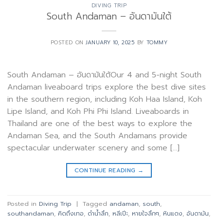
DIVING TRIP
South Andaman – อันดามันใต้
POSTED ON
JANUARY 10, 2025
BY
TOMMY
South Andaman – อันดามันใต้Our 4 and 5-night South
Andaman liveaboard trips explore the best dive sites
in the southern region, including Koh Haa Island, Koh
Lipe Island, and Koh Phi Phi Island. Liveaboards in
Thailand are one of the best ways to explore the
Andaman Sea, and the South Andamans provide
spectacular underwater scenery and some […]
CONTINUE READING
→
Posted in
Diving Trip
|
Tagged
andaman
,
south
,
southandaman
,
คิดถึงเทอ
,
ดำน้ำลึก
,
หลีเปีะ
,
หายใจลึกๆ
,
หินแดง
,
อันดามัน
,