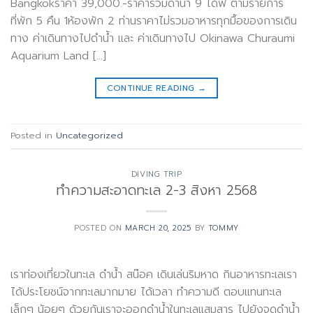
Bangkokราคา 39,000.-ราคารวมดำน้ำ 9 ไดฟ์ ตามรายการ
ที่พัก 5 คืน 1ห้องพัก 2 ท่านราคาไม่รวมอาหารทุกมื้อของการเดิน
ทาง ค่าเดินทางไปดำน้ำ และ ค่าเดินทางไป Okinawa Churaumi
Aquarium Land […]
CONTINUE READING
→
Posted in
Uncategorized
DIVING TRIP
ทำความสะอาดทะเล 2-3 สิงหา 2568
POSTED ON
MARCH 20, 2025
BY
TOMMY
เราท่องเที่ยวในทะเล ดำน้ำ สน๊อค เดินเล่นริมหาด กินอาหารทะเลเรา
ได้ประโยชน์จากทะเลมากมาย ได้เวลา ทำความดี ตอบแทนทะเล
เล็กๆ น้อยๆ ด้วยกันเราจะออกดำน้ำในทะเลแสมสาร ไปยังจุดดำน้ำ