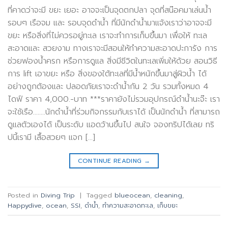
ที่คาดว่าจะมี ขยะ เยอะ อาจจะเป็นจุดตกปลา จุดที่สน๊อคมาเล่นน้ำ
รอบๆ เรือจม และ รอบจุดดำน้ำ ที่มีนักดำน้ำมาแจ้งเราว่าอาจจะมี
ขยะ หรือสิ่งที่ไม่ควรอยู่ทะเล เราจะทำการเก็บขึ้นมา เพื่อให้ ทะเล
สะอาดและ สวยงาม ทางเราจะมีสอนให้ทำความสะอาดปะการัง การ
ช่วยฟองน้ำครก หรือการดูแล สิ่งมีชีวิตในทะเลเพิ่มให้ด้วย สอนวิธี
การ lift เอาขยะ หรือ สิ่งของใต้ทะเลที่มีน้ำหนักขึ้นมาสู่ผิวน้ำ ได้
อย่างถูกต้องและ ปลอดภัยเราจะดำน้ำกัน 2 วัน รวมทั้งหมด 4
ไดฟ์ ราคา 4,000.-บาท ***ราคายังไม่รวมอุปกรณ์ดำน้ำนะจ๊ะ เรา
จะใช้เรือ……..นักดำน้ำที่ร่วมกิจกรรมกับเราได้ เป็นนักดำน้ำ ที่สามารถ
ดูแลตัวเองได้ เป็นระดับ แอดว้านขึ้นไป สนใจ จองทริปได้เลย ทริ
ปนี้เรามี เสื้อสวยๆ แจก […]
CONTINUE READING
→
Posted in
Diving Trip
|
Tagged
blueocean
,
cleaning
,
Happydive
,
ocean
,
SSI
,
ดำน้ำ
,
ทำความสะอาดทะเล
,
เก็บขยะ