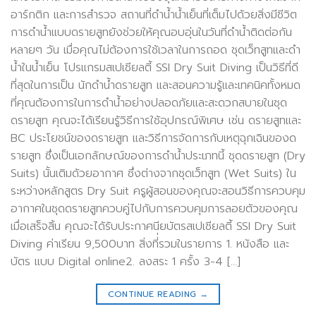
อาร์กติก และการสำรวจ สถานที่ดำน้ำน้ำเย็นที่เต็มไปด้วยสิ่งมีชีวิต
การดำน้ำแบบดรายสูทยังช่วยให้คุณอบอุ่นในวันที่ดำน้ำติดต่อกัน
หลายๆ วัน เมื่อคุณไม่ต้องการใช้เวลาในการถอด ชุดเว็ทสูทและดำ
น้ำในน้ำเย็น โปรแกรมสเปเชียลตี้ SSI Dry Suit Diving เป็นวิธีที่ดี
ที่สุดในการเป็น นักดำน้ำดรายสูท และสอนความรู้และเทคนิคทั้งหมด
ที่คุณต้องการในการดำน้ำอย่างปลอดภัยและสะดวกสบายในชุด
ดรายสูท คุณจะได้เรียนรู้วิธีการใช้อุปกรณ์พิเศษ เช่น ดรายสูทและ
BC ประโยชน์ของดรายสูท และวิธีการจัดการกับเหตุฉุกเฉินของด
รายสูท ซึ่งเป็นเอกลักษณ์ของการดำน้ำประเภทนี้ ชุดดรายสูท (Dry
Suits) นั้นเติมด้วยอากาศ ซึ่งต่างจากชุดเว็ทสูท (Wet Suits) ใน
ระหว่างหลักสูตร Dry Suit ครูผู้สอนของคุณจะสอนวิธีการควบคุม
อากาศในชุดดรายสูทควบคู่ไปกับการควบคุมการลอยตัวของคุณ
เมื่อเสร็จสิ้น คุณจะได้รับประกาศนียบัตรสเปเชียลตี้ SSI Dry Suit
Diving ค่าเรียน 9,500บาท สิ่งที่่รวมในรายการ 1. หนังสือ และ
บัตร แบบ Digital online2. ลงสระ 1 ครั้ง 3-4 […]
CONTINUE READING
→