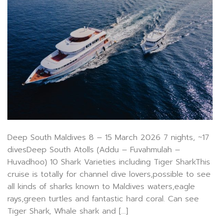
Deep South Maldives 8 – 15 March 2026 7 nights, ~17
divesDeep South Atolls (Addu – Fuvahmulah –
Huvadhoo) 10 Shark Varieties including Tiger SharkThis
cruise is totally for channel dive lovers,possible to see
all kinds of sharks known to Maldives waters,eagle
rays,green turtles and fantastic hard coral. Can see
Tiger Shark, Whale shark and […]