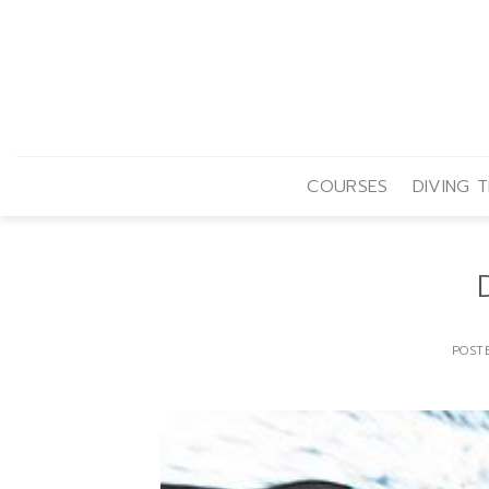
Skip
to
content
COURSES
DIVING T
POST