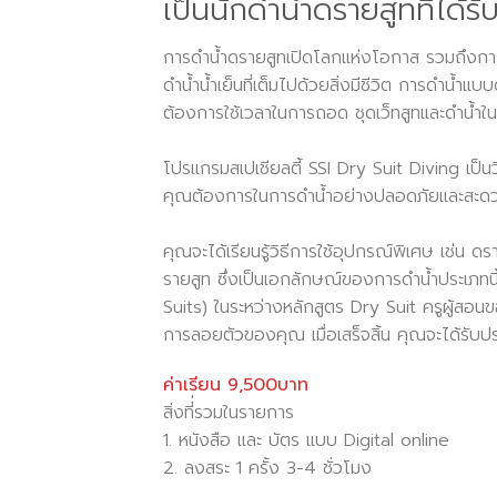
เป็นนักดำน้ำดรายสูทที่ได้ร
การดำน้ำดรายสูทเปิดโลกแห่งโอกาส รวมถึงกา
ดำน้ำน้ำเย็นที่เต็มไปด้วยสิ่งมีชีวิต การดำน้ำแ
ต้องการใช้เวลาในการถอด ชุดเว็ทสูทและดำน้ำในน
โปรแกรมสเปเชียลตี้ SSI Dry Suit Diving เป็นวิธ
คุณต้องการในการดำน้ำอย่างปลอดภัยและสะด
คุณจะได้เรียนรู้วิธีการใช้อุปกรณ์พิเศษ เช่น
รายสูท ซึ่งเป็นเอกลักษณ์ของการดำน้ำประเภทนี้
Suits) ในระหว่างหลักสูตร Dry Suit ครูผู้ส
การลอยตัวของคุณ เมื่อเสร็จสิ้น คุณจะได้รับป
ค่าเรียน 9,500บาท
สิ่งที่่รวมในรายการ
1. หนังสือ และ บัตร แบบ Digital online
2. ลงสระ 1 ครั้ง 3-4 ชั่วโมง