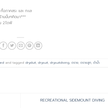
 ทั้งภาคสระ และ ทะเล
ร้านนั้นๆคิดมา***
น 2ไดฟ์
zed
and tagged
dryduit
,
drysuit
,
drysuitdiving
,
ดราย
,
ดรายสูท
,
ดำน้ำ
.
RECREATIONAL SIDEMOUNT DIVING