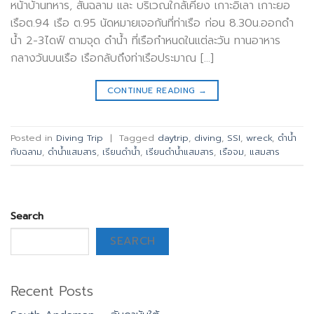
หน้าบ้านทหาร, สันฉลาม และ บริเวณใกล้เคียง เกาะอิเลา เกาะยอ
เรือต.94 เรือ ต.95 นัดหมายเจอกันที่ท่าเรือ ก่อน 8.30น.ออกดำ
น้ำ 2-3ไดฟ์ ตามจุด ดำน้ำ ที่เรือกำหนดในแต่ละวัน ทานอาหาร
กลางวันบนเรือ เรือกลับถึงท่าเรือประมาณ […]
CONTINUE READING
→
Posted in
Diving Trip
|
Tagged
daytrip
,
diving
,
SSI
,
wreck
,
ดำน้ำ
กับฉลาม
,
ดำน้ำแสมสาร
,
เรียนดำน้ำ
,
เรียนดำน้ำแสมสาร
,
เรือจม
,
แสมสาร
Search
SEARCH
Recent Posts