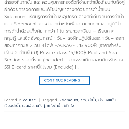
สำรองที่มากขึ้น และ ควบคุมการทรงตัวที่ง่ายกว่าเมื่อเทียบกับถังคู่
อีกด้วยการจัดการและแก้ไขปัญหาต่างๆด้วยการดำน้ำแบบ
Sidemount เรียนรู้การดำน้ำและอุปกรณ์ต่างๆที่เกี่ยวกับการดำน้ำ
แบบ Sidemount การถ่ายเทน้ำหนักเพื่อความสมดุลเวลาอยู่ใต้น้ำ
การดำน้ำด้วยแท็งค์มากกว่า 1 ใบ ระยะเวลาเรียน – เรียนภาค
ทฤษฎี และเซ็ตอัพอุปกรณ์ 1 วัน– ลงฝึกปฏิบัติในสระ 1 วัน– ออก
สอบภาคทะเล 2 วัน 4ไดฟ์ PACKAGE : 13,900฿ (ราคาสำหรับ
เรียน 2 ท่านขึ้นไป) Private class 15,900฿ Pool and Sea
Section ราคานี้รวม (Included – ค่าธรรมเนียมออกบัตรรับรอง
SSI E-card ราคานี้ไม่รวม (Exclude) […]
CONTINUE READING
→
Posted in
course
|
Tagged
Sidemount
,
sm
,
ดำน้ำ
,
ดำสองแท้ง
,
เรียนดำน้ำ
,
เอสเอ็ม
,
แท้งคู่
,
แท้งดำน้ำ
,
ใช้แท้ง