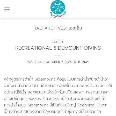
Skip
to
content
TAG ARCHIVES:
เอสเอ็ม
COURSE
RECREATIONAL SIDEMOUNT DIVING
POSTED ON
OCTOBER 7, 2024
BY
TOMMY
หลักสูตรการดำน้ำ Sidemount คือรูปแบบการดำน้ำที่นักดำน้ำจะ
นำถังดำน้ำมาติดไว้ด้านข้างลำตัวเผื่อเพิ่มความคล่องตัวของการใช้
อุปกรณ์ใต้น้ำ ออกแบบมาเพื่อเข้าที่แคบโดยเฉพาะ เพราะสามารถ
ปรับเปลี่ยนตำแหน่งและจำนวนถังดำน้ำได้โดยง่ายระหว่างดำน้ำ
การดำน้ำแบบ Sidemount นี้เป็นที่นิยมในหมู่ Technical Diver
เป็นอย่างมากเนื่องจากทำให้ตัวนักดำน้ำลู่น้ำได้ดีขึ้น มีอากาศ