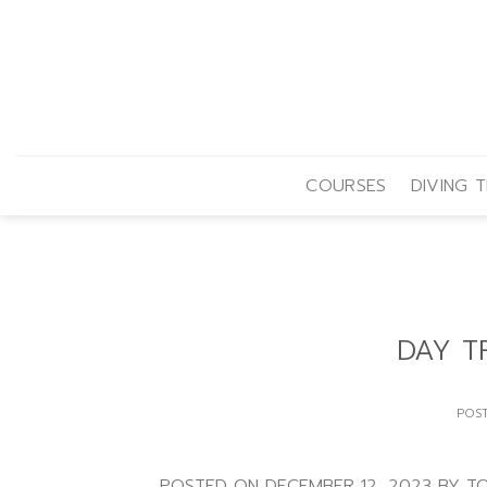
Skip
to
content
COURSES
DIVING T
DAY TR
POS
POSTED ON DECEMBER 12, 2023 BY TOMMY ด