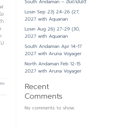
South Andaman – อันดามันใต้
แฟ
Losin Sep 23) 24-26 (27,
ือ
2027 with Aquarian
ดำ
ำ
Losin Aug 26) 27-29 (30,
ถ
2027 with Aquarian
ไป
South Andaman Apr 14-17
2027 with Aruna Voyager
North Andaman Feb 12-15
2027 with Aruna Voyager
เกาะ
Recent
Comments
No comments to show.