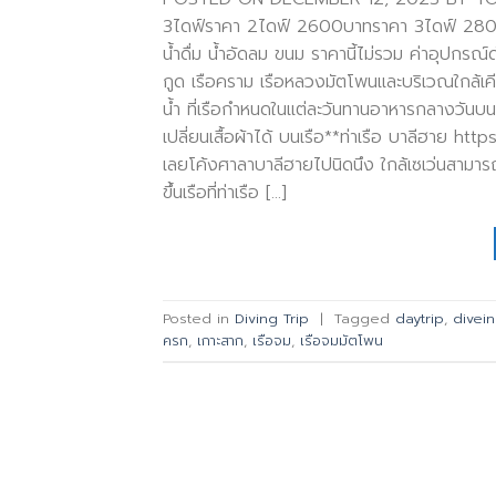
3ไดฟ์ราคา 2ไดฟ์ 2600บาทราคา 3ไดฟ์ 2800บ
น้ำดื่ม น้ำอัดลม ขนม ราคานี้ไม่รวม ค่าอุปกรณ
กูด เรือคราม เรือหลวงมัตโพนและบริเวณใกล้เค
น้ำ ที่เรือกำหนดในแต่ละวันทานอาหารกลางวันบน
เปลี่ยนเสื้อผ้าได้ บนเรือ**ท่าเรือ บาลีฮา
เลยโค้งศาลาบาลีฮายไปนิดนึง ใกล้เซเว่นสามารถ
ขึ้นเรือที่ท่าเรือ […]
Posted in
Diving Trip
|
Tagged
daytrip
,
divein
ครก
,
เกาะสาก
,
เรือจม
,
เรือจมมัตโพน