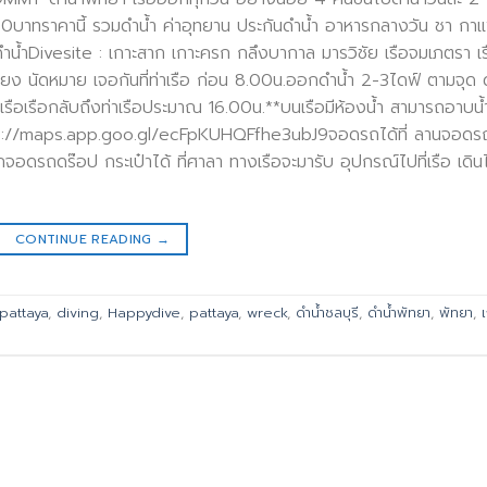
าทราคานี้ รวมดำน้ำ ค่าอุทยาน ประกันดำน้ำ อาหารกลางวัน ชา กา
์ดำน้ำDivesite : เกาะสาก เกาะครก กลึงบากาล มารวิชัย เรือจมเภตรา เร
ียง นัดหมาย เจอกันที่ท่าเรือ ก่อน 8.00น.ออกดำน้ำ 2-3ไดฟ์ ตามจุด 
เรือเรือกลับถึงท่าเรือประมาณ 16.00น.**บนเรือมีห้องน้ำ สามารถอาบน้
ย https://maps.app.goo.gl/ecFpKUHQFfhe3ubJ9จอดรถได้ที่ ลานจอดร
จอดรถดร๊อป กระเป๋าได้ ที่ศาลา ทางเรือจะมารับ อุปกรณ์ไปที่เรือ เดิน
CONTINUE READING
→
pattaya
,
diving
,
Happydive
,
pattaya
,
wreck
,
ดำน้ำชลบุรี
,
ดำน้ำพัทยา
,
พัทยา
,