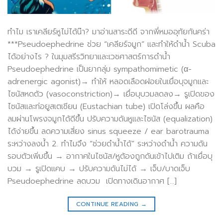
ทำไม เราเคลียร์หูไม่ได้น๊า? มาอ่านสาระดีดี จากพี่หมออุทัยกันคร่า
***Pseudoephedrine ช่วย “เคลียร์จมูก” และทำให้ดำน้ำ Scuba
ได้อย่างไร ? ในมุมสรีรวิทยาและเวชศาสตร์การดำน้ำ
Pseudoephedrine เป็นยากลุ่ม sympathomimetic (α-
adrenergic agonist)→ ทำให้ หลอดเลือดฝอยในเยื่อบุจมูกและ
ไซนัสหดตัว (vasoconstriction)→ เยื่อบุบวมลดลง→ รูเปิดของ
ไซนัสและท่อยูสเตเชียน (Eustachian tube) เปิดโล่งขึ้น ผลคือ
ลมผ่านโพรงจมูกได้ดีขึ้น ปรับความดันหูและไซนัส (equalization)
ได้ง่ายขึ้น ลดความเสี่ยง sinus squeeze / ear barotrauma
ระหว่างลงน้ำ 2. ทำไมจึง “ช่วยดำน้ำได้” ระหว่างดำน้ำ ความดัน
รอบตัวเพิ่มขึ้น → อากาศในไซนัส/หูต้องถูกดันเข้าไปเติม ถ้าเยื่อบุ
บวม → รูเปิดแคบ → ปรับความดันไม่ได้ → เจ็บ/บาดเจ็บ
Pseudoephedrine ลดบวม เปิดทางเดินอากาศ […]
CONTINUE READING
→