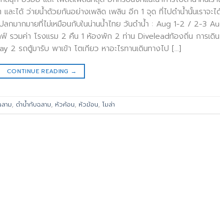
ะได้ ว่ายน้ำด้วยกันอย่างเพลิด เพลิน อีก 1 จุด ที่ไปดำน้ำนั้นเราจะได
ลกมากมายที่ไม่เหมือนกับในน่านน้ำไทย วันดำน้ำ : Aug 1-2 / 2-3 A
 รวมค่า โรงแรม 2 คืน 1 ห้องพัก 2 ท่าน Diveleadท้องถิ่น การเดิน
 2 รถตู้มารับ พาเข้า โตเกียว หาอะไรทานเดินทางไป […]
CONTINUE READING
→
ฉลาม
,
ดำน้ำกับฉลาม
,
หัวค้อน
,
หัวฆ้อน
,
โมล่า