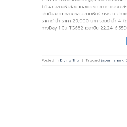
ได้เจอ ฉลามหัวฆ้อน เยอะแยะมากมาย แบบใกล้ๆ แล
เล่นกันฉลาม หลากหลายสายพันธ์ กระเบน ปลาแป
ราคาดำน้ำ ราคา 29,000 บาท รวมดำน้ำ 4 ไดฟ์
ทางDay 1 บิน TG682 เวลาบิน 22.24-6.55Day
Posted in
Diving Trip
|
Tagged
japan
,
shark
,