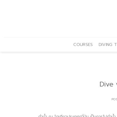
Skip
to
content
COURSES
DIVING T
Dive 
PO
ดำน้ำ ณ โตเกียวประเทศญี่ปุ่น เป็นการไปดำน้ำ ที