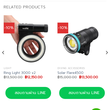
RELATED PRODUCTS
-10%
-10%
LIGHT
DIVING ACCESSORIES
Ring Light 3000 v2
Solar Flare4500
Original
Current
Original
Current
฿
13,500.00
฿
12,150.00
฿
15,000.00
฿
13,500.00
price
price
price
price
t
was:
is:
was:
is:
฿13,500.00.
฿12,150.00.
฿15,000.00.
฿13,50
0.00.
สอบถามผ่าน LINE
สอบถามผ่าน LINE