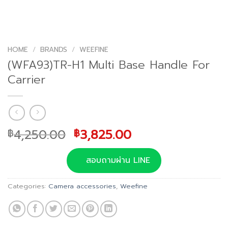
HOME
/
BRANDS
/
WEEFINE
(WFA93)TR-H1 Multi Base Handle For
Carrier
Original
Current
4,250.00
3,825.00
฿
฿
price
price
was:
is:
สอบถามผ่าน LINE
฿4,250.00.
฿3,825.00.
Categories:
Camera accessories
,
Weefine