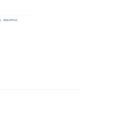
is:
00.
฿1,665.00.
s
,
Weefine