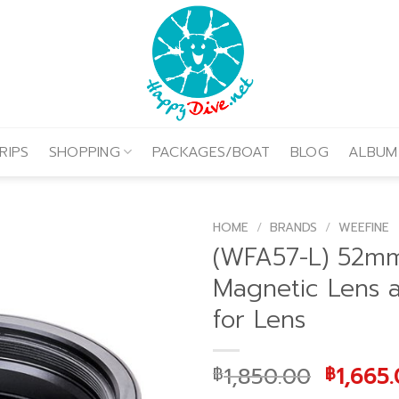
RIPS
SHOPPING
PACKAGES/BOAT
BLOG
ALBUM
HOME
/
BRANDS
/
WEEFINE
(WFA57-L) 52m
Magnetic Lens 
for Lens
Origina
1,850.00
1,665
฿
฿
price