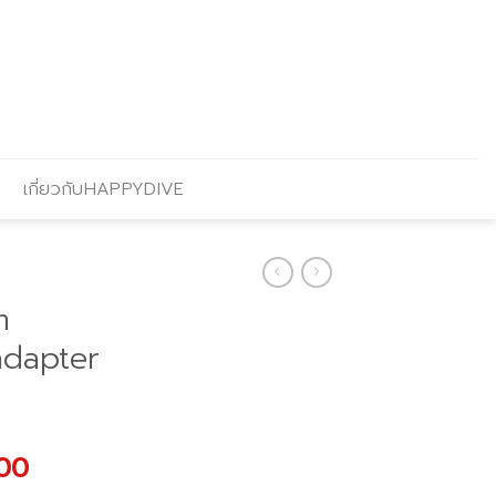
เกี่ยวกับHAPPYDIVE
m
adapter
l
Current
.00
price