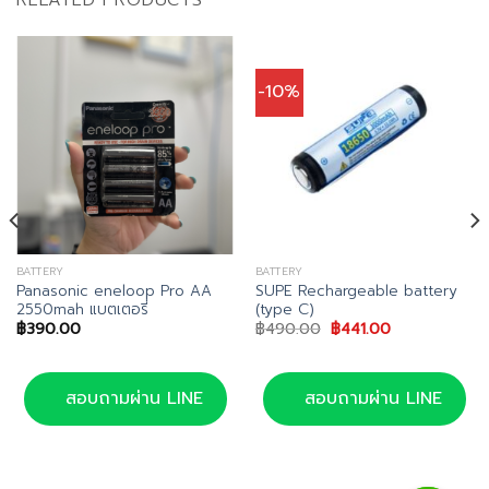
RELATED PRODUCTS
-10%
BATTERY
BATTERY
Panasonic eneloop Pro AA
SUPE Rechargeable battery
2550mah แบตเตอรี่
(type C)
ent
Original
Current
฿
390.00
฿
490.00
฿
441.00
price
price
050.00.
was:
is:
฿490.00.
฿441.00.
สอบถามผ่าน LINE
สอบถามผ่าน LINE