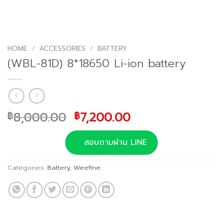
HOME
/
ACCESSORIES
/
BATTERY
(WBL-81D) 8*18650 Li-ion battery
Original
Current
8,000.00
7,200.00
฿
฿
price
price
was:
is:
สอบถามผ่าน LINE
฿8,000.00.
฿7,200.00.
Categories:
Battery
,
Weefine