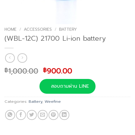
HOME
/
ACCESSORIES
/
BATTERY
(WBL-12C) 21700 Li-ion battery
Original
Current
1,000.00
900.00
฿
฿
price
price
was:
is:
สอบถามผ่าน LINE
฿1,000.00.
฿900.00.
Categories:
Battery
,
Weefine