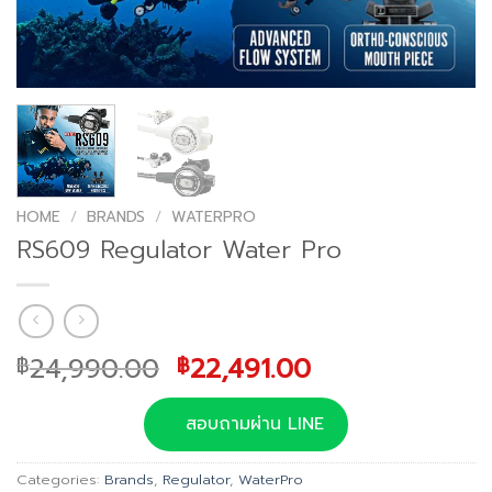
HOME
/
BRANDS
/
WATERPRO
RS609 Regulator Water Pro
Original
Current
24,990.00
22,491.00
฿
฿
price
price
was:
is:
สอบถามผ่าน LINE
฿24,990.00.
฿22,491.00.
Categories:
Brands
,
Regulator
,
WaterPro