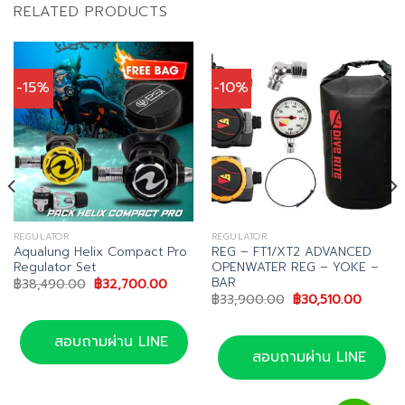
RELATED PRODUCTS
-15%
-10%
REGULATOR
REGULATOR
Aqualung Helix Compact Pro
REG – FT1/XT2 ADVANCED
Regulator Set
OPENWATER REG – YOKE –
BAR
Original
Current
฿
38,490.00
฿
32,700.00
price
price
Original
Curren
฿
33,900.00
฿
30,510.00
was:
is:
price
price
฿38,490.00.
฿32,700.00.
was:
is:
฿33,900.00.
฿30,51
สอบถามผ่าน LINE
สอบถามผ่าน LINE