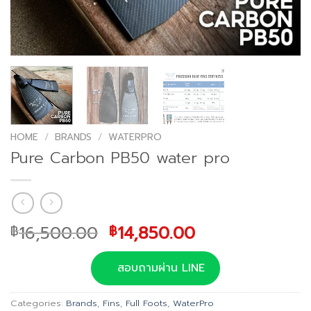
HOME
/
BRANDS
/
WATERPRO
Pure Carbon PB50 water pro
Original
Current
16,500.00
14,850.00
฿
฿
price
price
was:
is:
สอบถามผ่าน LINE
฿16,500.00.
฿14,850.00.
Categories:
Brands
,
Fins
,
Full Foots
,
WaterPro