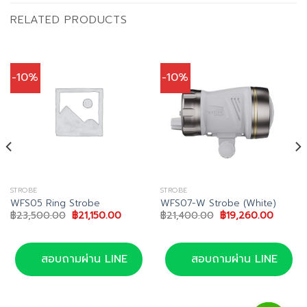
RELATED PRODUCTS
-10%
-10%
STROBE
STROBE
WFS05 Ring Strobe
WFS07-W Strobe (White)
Original
Current
Original
Current
฿
23,500.00
฿
21,150.00
฿
21,400.00
฿
19,260.00
price
price
price
price
was:
is:
was:
is:
00.
฿23,500.00.
฿21,150.00.
฿21,400.00.
฿19,26
สอบถามผ่าน LINE
สอบถามผ่าน LINE