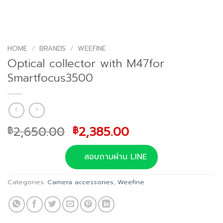
HOME
/
BRANDS
/
WEEFINE
Optical collector with M47for
Smartfocus3500
Original
Current
2,650.00
2,385.00
฿
฿
price
price
was:
is:
สอบถามผ่าน LINE
฿2,650.00.
฿2,385.00.
Categories:
Camera accessories
,
Weefine