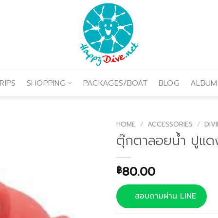
RIPS
SHOPPING
PACKAGES/BOAT
BLOG
ALBUM
HOME
/
ACCESSORIES
/
DIV
ตุ๊กตาลอยน้ำ ปูแด
80.00
฿
สอบถามผ่าน LINE